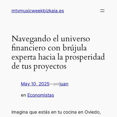
Saltar
mtvmusicweekbizkaia.es
al
contenido
Navegando el universo
financiero con brújula
experta hacia la prosperidad
de tus proyectos
May 10, 2025
—
juan
por
en
Economistas
Imagina que estás en tu cocina en Oviedo,