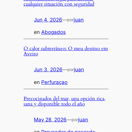
cualquier situación con seguridad
Jun 4, 2026
—
juan
por
en
Abogados
O calor subterrâneo: O meu destino em
Aveiro
Jun 3, 2026
—
juan
por
en
Perfuraçao
Precocinados del mar, una opción rica,
sana y disponible todo el año
May 28, 2026
—
juan
por