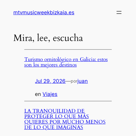
Saltar
mtvmusicweekbizkaia.es
al
contenido
Mira, lee, escucha
Turismo ornitológico en Galicia: estos
son los mejores destinos
Jul 29, 2026
—
juan
por
en
Viajes
LA TRANQUILIDAD DE
PROTEGER LO QUE MÁS
QUIERES POR MUCHO MENOS
DE LO QUE IMAGINAS