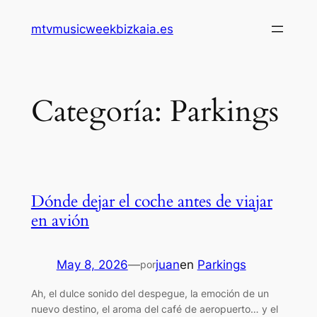
Saltar
mtvmusicweekbizkaia.es
al
contenido
Categoría:
Parkings
Dónde dejar el coche antes de viajar
en avión
May 8, 2026
—
juan
en
Parkings
por
Ah, el dulce sonido del despegue, la emoción de un
nuevo destino, el aroma del café de aeropuerto… y el