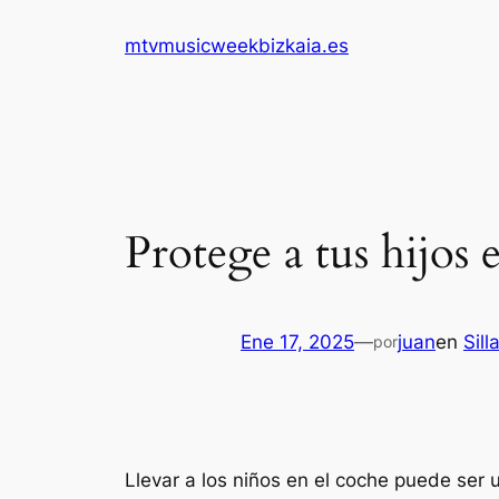
Saltar
mtvmusicweekbizkaia.es
al
contenido
Protege a tus hijos 
Ene 17, 2025
—
juan
en
Sil
por
Llevar a los niños en el coche puede ser 