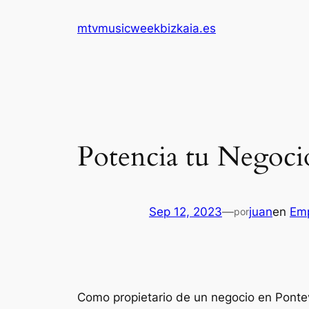
Saltar
mtvmusicweekbizkaia.es
al
contenido
Potencia tu Negoci
Sep 12, 2023
—
juan
en
Emp
por
Como propietario de un negocio en Pontev