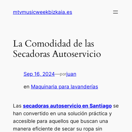
Saltar
mtvmusicweekbizkaia.es
al
contenido
La Comodidad de las
Secadoras Autoservicio
Sep 16, 2024
—
juan
por
en
Maquinaria para lavanderías
Las
secadoras autoservicio en Santiago
se
han convertido en una solución práctica y
accesible para aquellos que buscan una
manera eficiente de secar su ropa sin