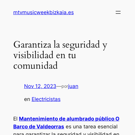
Saltar
mtvmusicweekbizkaia.es
al
contenido
Garantiza la seguridad y
visibilidad en tu
comunidad
Nov 12, 2023
—
juan
por
en
Electricistas
El
Mantenimiento de alumbrado público O
Barco de Valdeorras
es una tarea esencial
para garantizar la seguridad y visibilidad en