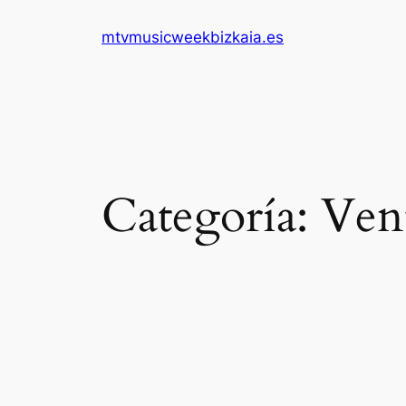
Saltar
mtvmusicweekbizkaia.es
al
contenido
Categoría:
Ven