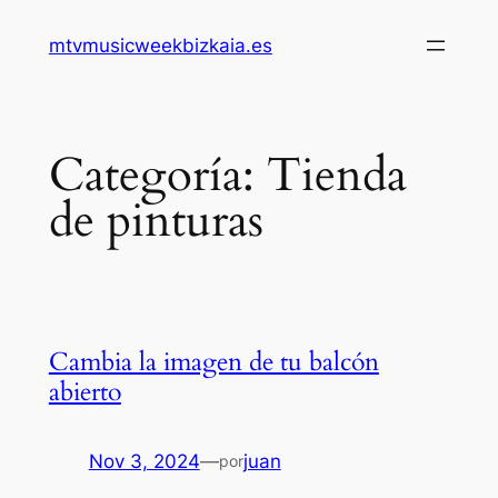
Saltar
mtvmusicweekbizkaia.es
al
contenido
Categoría:
Tienda
de pinturas
Cambia la imagen de tu balcón
abierto
Nov 3, 2024
—
juan
por