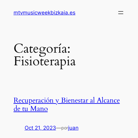
Saltar
mtvmusicweekbizkaia.es
al
contenido
Categoría:
Fisioterapia
Recuperación y Bienestar al Alcance
de tu Mano
Oct 21, 2023
—
juan
por