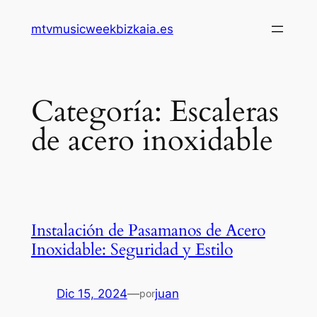
Saltar
mtvmusicweekbizkaia.es
al
contenido
Categoría:
Escaleras
de acero inoxidable
Instalación de Pasamanos de Acero
Inoxidable: Seguridad y Estilo
Dic 15, 2024
—
juan
por