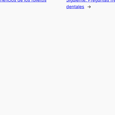
neficios de los folletos
Siguiente:
Preguntas fr
dentales
→