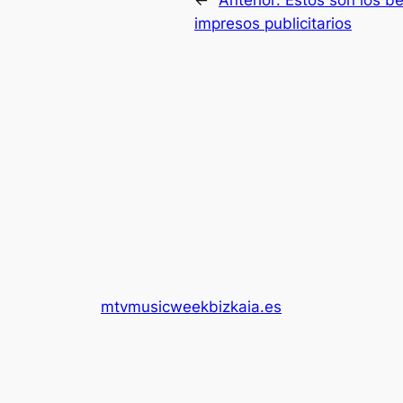
←
Anterior:
Estos son los be
impresos publicitarios
mtvmusicweekbizkaia.es