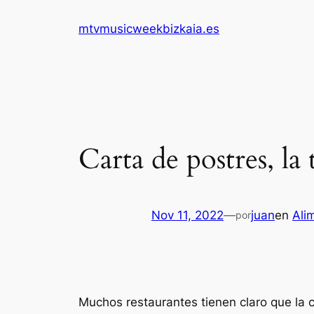
Saltar
mtvmusicweekbizkaia.es
al
contenido
Carta de postres, la 
Nov 11, 2022
—
juan
en
Ali
por
Muchos restaurantes tienen claro que la cl