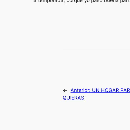
la temporada, porque yo paso buena part
←
Anterior:
UN HOGAR PAR
QUIERAS