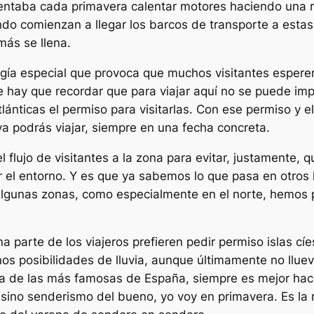
tentaba cada primavera calentar motores haciendo una r
 comienzan a llegar los barcos de transporte a estas i
más se llena.
ogía especial que provoca que muchos visitantes esper
e hay que recordar que para viajar aquí no se puede impr
Atlánticas el permiso para visitarlas. Con ese permiso y
ya podrás viajar, siempre en una fecha concreta.
el flujo de visitantes a la zona para evitar, justamente
 el entorno. Y es que ya sabemos lo que pasa en otros
 algunas zonas, como especialmente en el norte, hemos
a parte de los viajeros prefieren pedir permiso islas c
os posibilidades de lluvia, aunque últimamente no llue
a de las más famosas de España, siempre es mejor hac
sino senderismo del bueno, yo voy en primavera. Es l