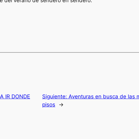
e del verano de sendero en sendero.
A IR DONDE
Siguiente:
Aventuras en busca de las m
pisos
→