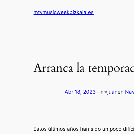
Saltar
mtvmusicweekbizkaia.es
al
contenido
Arranca la tempora
Abr 18, 2023
—
juan
en
Nav
por
Estos últimos años han sido un poco difí